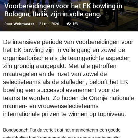
Voorbereidingen voor het EK bowling in
Bologna, Italië, zijn in volle gang.
Door
Webmaster
-
21 mei 2026
163
De intensieve periode van voorbereidingen voor
het EK bowling zijn in volle gang en zowel de
organisatorische als de teamgerichte aspecten
zijn grondig aangepakt. Met alle getroffen
maatregelen en de inzet van zowel de
selectieteams als de stafleden, belooft het EK
bowling een succesvol evenement voor de
teams te worden. Zo hopen de Oranje nationale
mannen- en vrouwenselectieteams
internationale prijzen te winnen op topniveau.
Bondscoach Farida vertelt dat het mannenteam een goede
ontwikkeling heeft doorgemaakt en de scores omhoog zijn