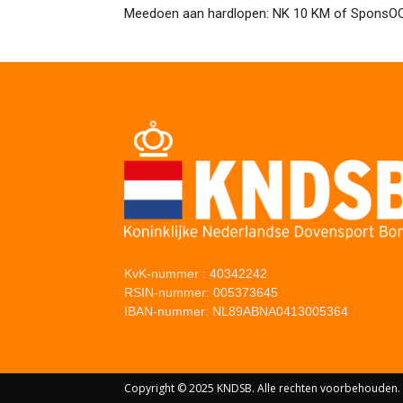
Meedoen aan hardlopen: NK 10 KM of SponsO
KvK-nummer : 40342242
RSIN-nummer: 005373645
IBAN-nummer: NL89ABNA0413005364
Copyright © 2025 KNDSB. Alle rechten voorbehouden.