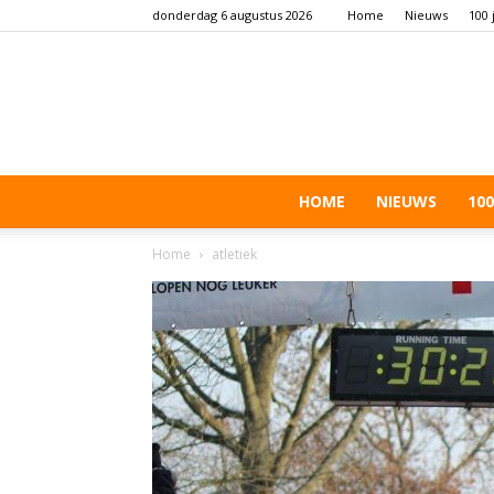
donderdag 6 augustus 2026
Home
Nieuws
100 
HOME
NIEUWS
100
Home
atletiek