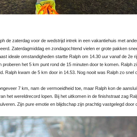
ph de zaterdag voor de wedstrijd intrek in een vakantiehuis met ande
itueerd. Zaterdagmiddag en zondagochtend vielen er grote pakken snee
t ideale omstandigheden startte Ralph om 14.30 uur vanaf de 2e rij a
 proberen het 5 km punt rond de 15 minuten door te komen. Ralph zijn
ld. Ralph kwam de 5 km door in 14.53. Nog nooit was Ralph zo snel 
 ongeveer 7 km, nam de vermoeidheid toe, maar Ralph kon de aansluit
 het wereldrecord lopen. Bij het uitkomen in de finishstraat zag Ralp
ulveren. Zijn pure emotie en blijdschap zijn prachtig vastgelegd door 