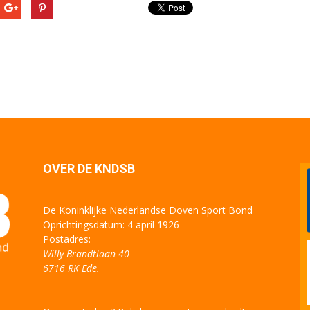
OVER DE KNDSB
De Koninklijke Nederlandse Doven Sport Bond
Oprichtingsdatum: 4 april 1926
Postadres:
Willy Brandtlaan 40
6716 RK Ede.