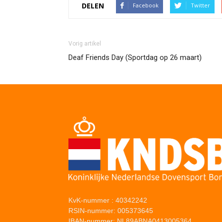
DELEN
Facebook
Twitter
Vorig artikel
Deaf Friends Day (Sportdag op 26 maart)
KvK-nummer : 40342242
RSIN-nummer: 005373645
IBAN-nummer: NL89ABNA0413005364