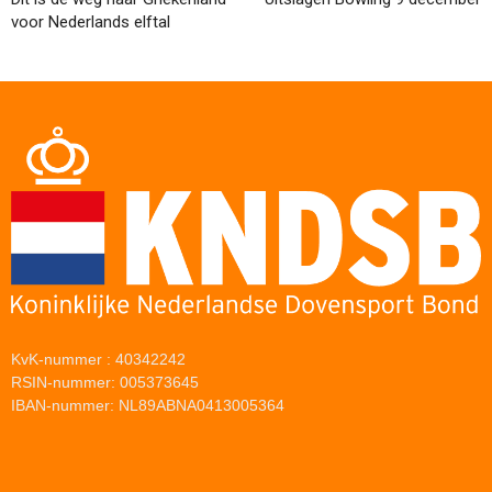
voor Nederlands elftal
KvK-nummer : 40342242
RSIN-nummer: 005373645
IBAN-nummer: NL89ABNA0413005364