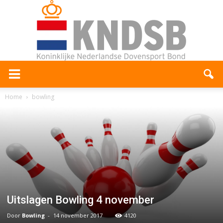
Home
bowling
Uitslagen Bowling 4 november
Door
Bowling
-
14 november 2017
4120