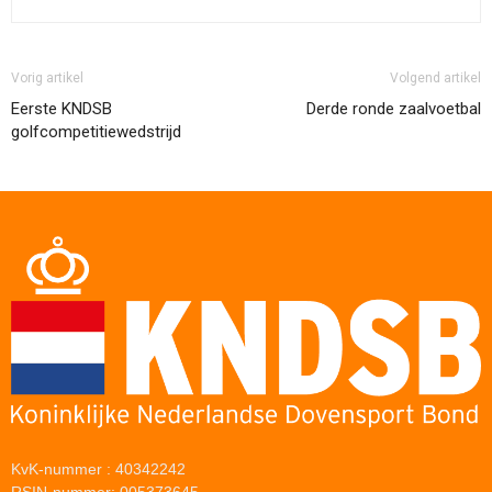
Vorig artikel
Volgend artikel
Eerste KNDSB
Derde ronde zaalvoetbal
golfcompetitiewedstrijd
KvK-nummer : 40342242
RSIN-nummer: 005373645