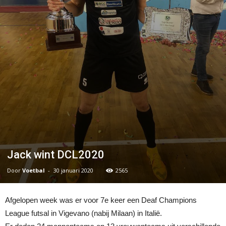
Jack wint DCL2020
Door
Voetbal
-
30 januari 2020
2565
Afgelopen week was er voor 7e keer een Deaf Champions
League futsal in Vigevano (nabij Milaan) in Italië.