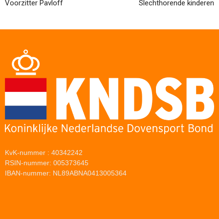
Voorzitter Pavloff
Slechthorende kinderen
KvK-nummer : 40342242
RSIN-nummer: 005373645
IBAN-nummer: NL89ABNA0413005364