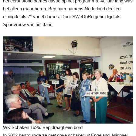
het eerst stond damesklasse op het programma. 40 jaar lang was
het alleen maar heren. Bep nam namens Nederland deel en
e
eindigde als 7
van 9 dames. Door SWeDoRo gehuldigd als
Sportvrouw van het Jaar.
WK Schaken 1996. Bep draagt een bord
In 2002 hertrouwde ze met dove schaker uit Engeland, Michael