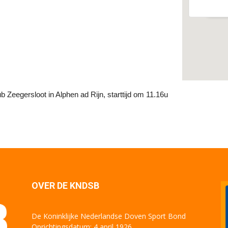
Even
ub Zeegersloot in Alphen ad Rijn, starttijd om 11.16u
OVER DE KNDSB
De Koninklijke Nederlandse Doven Sport Bond
Oprichtingsdatum: 4 april 1926