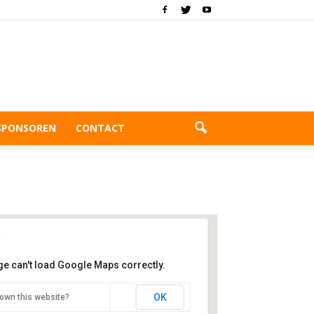
SPONSOREN
CONTACT
ge can't load Google Maps correctly.
club Zeegersloot
OK
own this website?
e Aarweg 5 - Alphen aan den Rijn