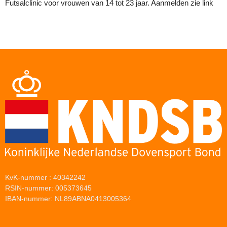
Futsalclinic voor vrouwen van 14 tot 23 jaar. Aanmelden zie link
KvK-nummer : 40342242
RSIN-nummer: 005373645
IBAN-nummer: NL89ABNA0413005364