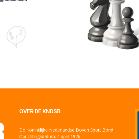
OVER DE KNDSB
De Koninklijke Nederlandse Doven Sport Bond
Oprichtingsdatum: 4 april 1926