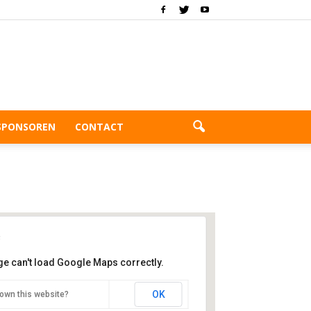
SPONSOREN
CONTACT
ge can't load Google Maps correctly.
WeZoDo
OK
own this website?
5 mei-straat 1 - Zoetermeer