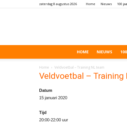
zaterdag 8 augustus 2026
Home
Nieuws
100 ja
HOME
NIEUWS
100
Home
Veldvoetbal – Training NL team
Veldvoetbal – Training
Datum
15 januari 2020
Tijd
20:00-22:00 uur