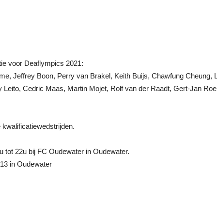
atie voor Deaflympics 2021:
me, Jeffrey Boon, Perry van Brakel, Keith Buijs, Chawfung Cheung
ny Leito, Cedric Maas, Martin Mojet, Rolf van der Raadt, Gert-Jan Roe
 kwalifi
catiewedstrijden.
u tot 22u bij FC Oudewater in Oudewater.
213 in Oudewater