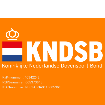
KvK-nummer : 40342242
RSIN-nummer: 005373645
IBAN-nummer: NL89ABNA0413005364