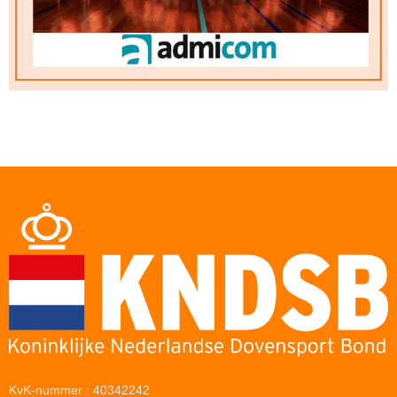
KvK-nummer : 40342242