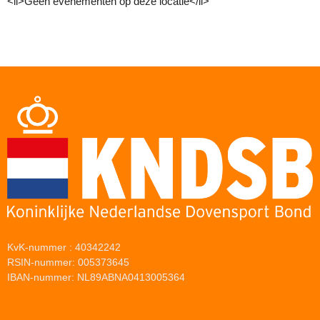
<li>Geen evenementen op deze locatie</li>
KvK-nummer : 40342242
RSIN-nummer: 005373645
IBAN-nummer: NL89ABNA0413005364