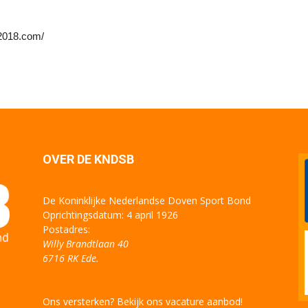
c2018.com/
OVER DE KNDSB
De Koninklijke Nederlandse Doven Sport Bond
Oprichtingsdatum: 4 april 1926
Postadres:
Willy Brandtlaan 40
6716 RK Ede.
Ons versterken? Bekijk ons vacature aanbod!