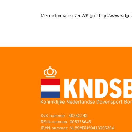
Meer informatie over WK golf: http://www.wdg
KvK-nummer : 40342242
RSIN-nummer: 005373645
IBAN-nummer: NL89ABNA0413005364