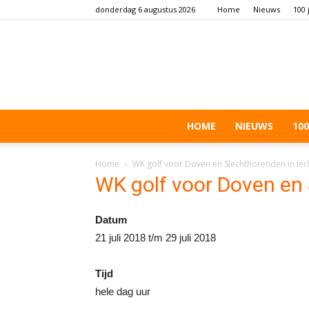
donderdag 6 augustus 2026
Home
Nieuws
100 
HOME
NIEUWS
100
Home
WK golf voor Doven en Slechthorenden in Ier
WK golf voor Doven en 
Datum
21 juli 2018 t/m 29 juli 2018
Tijd
hele dag uur