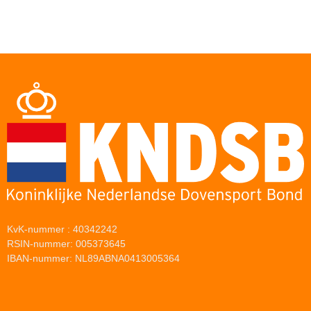
KvK-nummer : 40342242
RSIN-nummer: 005373645
IBAN-nummer: NL89ABNA0413005364