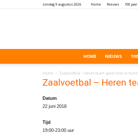
zondag 9 augustus 2026
Home
Nieuws
100 jaar
HOME
NIEUWS
100
Home
Zaalvoetbal – Heren team speel mee in toer
Zaalvoetbal – Heren te
Datum
22 juni 2018
Tijd
19:00-23:00 uur