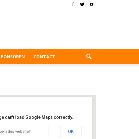
SPONSOREN
CONTACT
ge can't load Google Maps correctly.
clo sportcentrum
OK
own this website?
lauwborgje 16 - Groningen