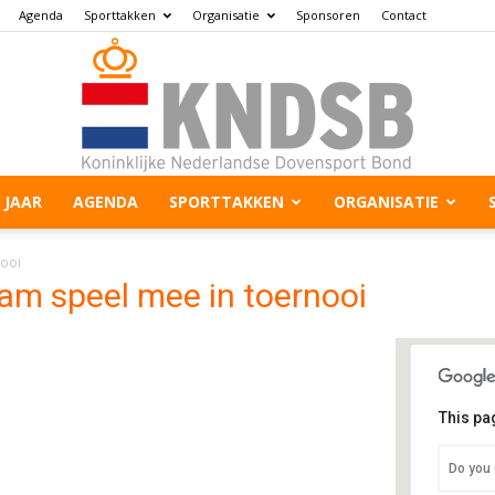
Agenda
Sporttakken
Organisatie
Sponsoren
Contact
 JAAR
AGENDA
SPORTTAKKEN
ORGANISATIE
nooi
am speel mee in toernooi
This pa
A
Do you 
B