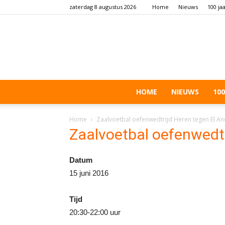
zaterdag 8 augustus 2026
Home
Nieuws
100 ja
HOME
NIEUWS
100
Home
Zaalvoetbal oefenwedtrijd Heren tegen El An
Zaalvoetbal oefenwedtr
Datum
15 juni 2016
Tijd
20:30-22:00 uur