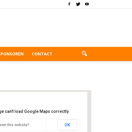
SPONSOREN
CONTACT
ge can't load Google Maps correctly.
Sporthal de Bilt
OK
own this website?
Henri Dunantplein 4 - De Bilt