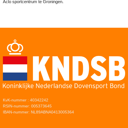
Aclo sportcentrum te Groningen.
KvK-nummer : 40342242
RSIN-nummer: 005373645
IBAN-nummer: NL89ABNA0413005364