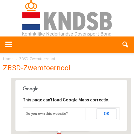
Home
ZBSD-Zwemtoernooi
ZBSD-Zwemtoernooi
This page can't load Google Maps correctly.
Zwembad 'De Schelp'
OK
Do you own this website?
De Boulevard 45 - Bergen op Zoom
Evenementen