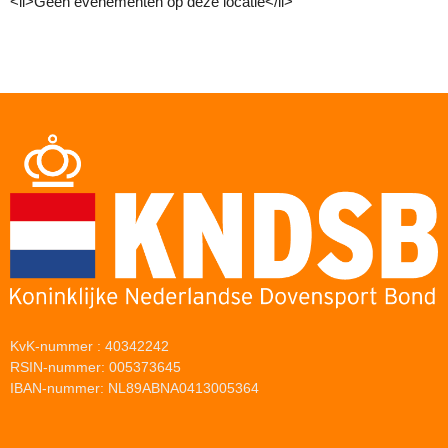
<li>Geen evenementen op deze locatie</li>
KvK-nummer : 40342242
RSIN-nummer: 005373645
IBAN-nummer: NL89ABNA0413005364