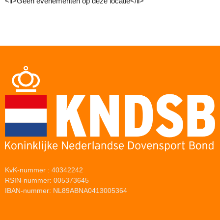
<li>Geen evenementen op deze locatie</li>
KvK-nummer : 40342242
RSIN-nummer: 005373645
IBAN-nummer: NL89ABNA0413005364