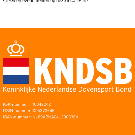
<li>Geen evenementen op deze locatie</li>
KvK-nummer : 40342242
RSIN-nummer: 005373645
IBAN-nummer: NL89ABNA0413005364