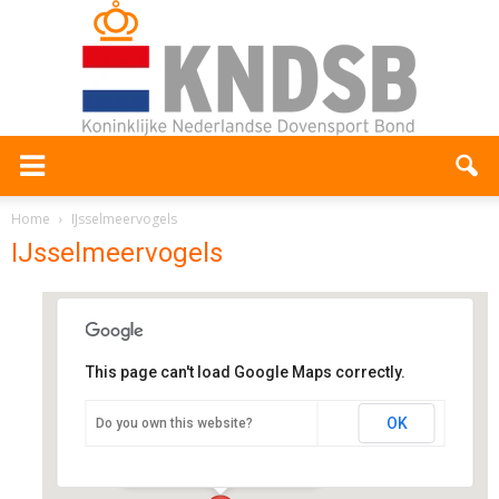
Home
IJsselmeervogels
IJsselmeervogels
This page can't load Google Maps correctly.
IJsselmeervogels
OK
Do you own this website?
Westdijk 14 - Spakenburg
Evenementen