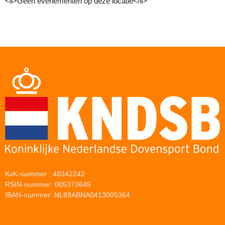
<li>Geen evenementen op deze locatie</li>
KvK-nummer : 40342242
RSIN-nummer: 005373645
IBAN-nummer: NL89ABNA0413005364