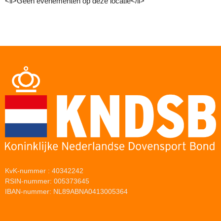
<li>Geen evenementen op deze locatie</li>
KvK-nummer : 40342242
RSIN-nummer: 005373645
IBAN-nummer: NL89ABNA0413005364