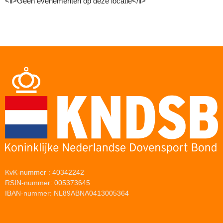
<li>Geen evenementen op deze locatie</li>
KvK-nummer : 40342242
RSIN-nummer: 005373645
IBAN-nummer: NL89ABNA0413005364