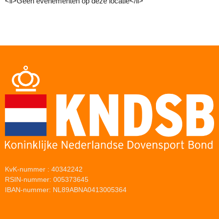
<li>Geen evenementen op deze locatie</li>
KvK-nummer : 40342242
RSIN-nummer: 005373645
IBAN-nummer: NL89ABNA0413005364