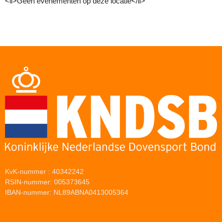
<li>Geen evenementen op deze locatie</li>
KvK-nummer : 40342242
RSIN-nummer: 005373645
IBAN-nummer: NL89ABNA0413005364