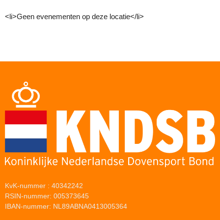
<li>Geen evenementen op deze locatie</li>
KvK-nummer : 40342242
RSIN-nummer: 005373645
IBAN-nummer: NL89ABNA0413005364