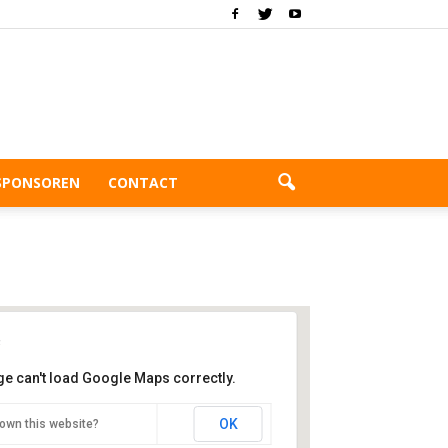
SPONSOREN
CONTACT
ge can't load Google Maps correctly.
embad Wilgenring
OK
own this website?
lanchtonweg 70 - Rotterdam - Schiebroek