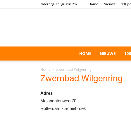
zaterdag 8 augustus 2026
Home
Nieuws
100 ja
HOME
NIEUWS
100
Home
Zwembad Wilgenring
Zwembad Wilgenring
Adres
Melanchtonweg 70
Rotterdam - Schiebroek