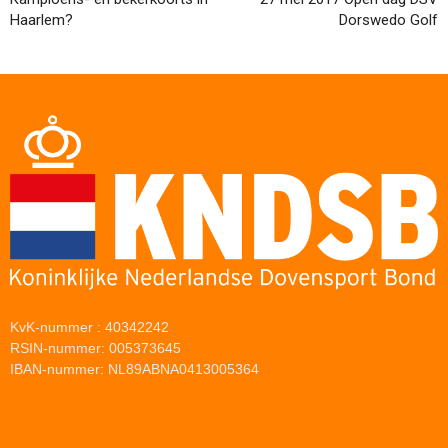
Haarlem?
Dorswedo Golf
KvK-nummer : 40342242
RSIN-nummer: 005373645
IBAN-nummer: NL89ABNA0413005364