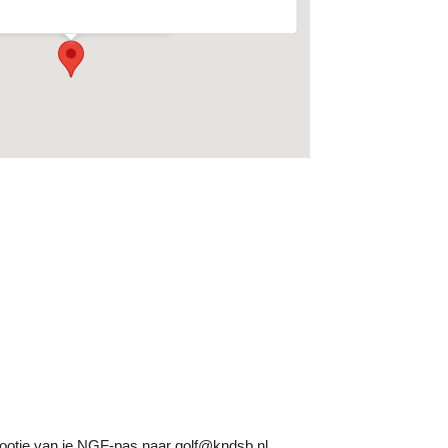
enementen
otje van je NGF-pas naar golf@kndsb.nl