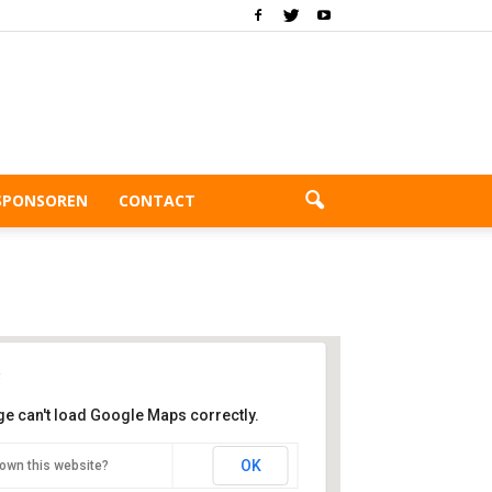
SPONSOREN
CONTACT
ge can't load Google Maps correctly.
rggolf Zoetermeer
OK
own this website?
velweg 3 - Zoetermeer