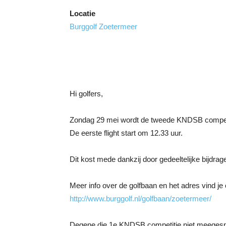
Locatie
Burggolf Zoetermeer
Hi golfers,
Zondag 29 mei wordt de tweede KNDSB competit
De eerste flight start om 12.33 uur.
Dit kost mede dankzij door gedeeltelijke bijdr
Meer info over de golfbaan en het adres vind je 
http://www.burggolf.nl/golfbaan/zoetermeer/
Degene die 1e KNDSB competitie niet meegesp