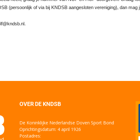
NDSB (persoonlijk of via bij KNDSB aangesloten vereniging), dan mag
olf@kndsb.nl.
OVER DE KNDSB
De Koninklijke Nederlandse Doven Sport Bond
Oprichtingsdatum: 4 april 1926
Postadres: