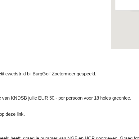
Ev
iewedstrijd bij BurgGolf Zoetermeer gespeeld.
age van KNDSB jullie EUR 50.- per persoon voor 18 holes greenfee.
op deze link.
eeld heeft, graag je nummer van NGF en HCP doorgeven. Graag foto