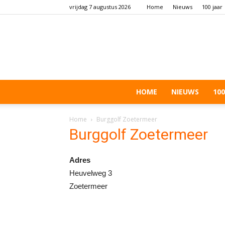
vrijdag 7 augustus 2026
Home
Nieuws
100 jaar
HOME
NIEUWS
100
Home
Burggolf Zoetermeer
Burggolf Zoetermeer
Adres
Heuvelweg 3
Zoetermeer