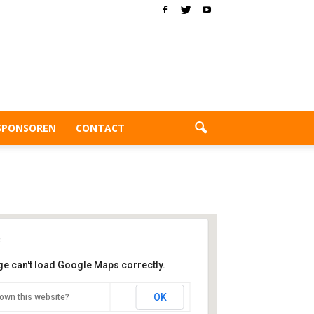
SPONSOREN
CONTACT
ge can't load Google Maps correctly.
rggolf Zoetermeer
OK
own this website?
velweg 3 - Zoetermeer