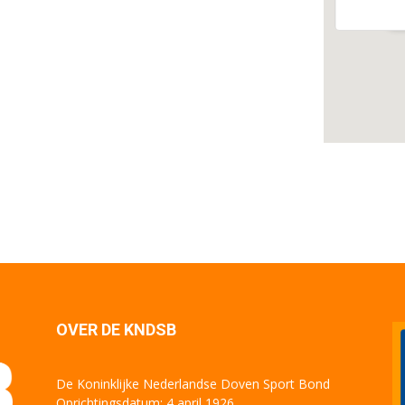
E
OVER DE KNDSB
De Koninklijke Nederlandse Doven Sport Bond
Oprichtingsdatum: 4 april 1926