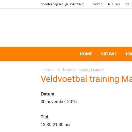
donderdag 6 augustus 2026
Home
Nieuws
100 
HOME
NIEUWS
100
Home
Veldvoetbal training Mannen
Veldvoetbal training 
Datum
30 november 2016
Tijd
19:30-21:30 uur