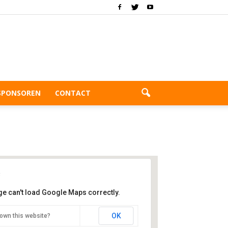
SPONSOREN
CONTACT
ge can't load Google Maps correctly.
Jsselmeervogels
OK
own this website?
estdijk 14 - Spakenburg