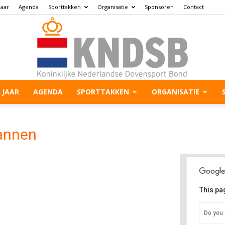
jaar
Agenda
Sporttakken
Organisatie
Sponsoren
Contact
 JAAR
AGENDA
SPORTTAKKEN
ORGANISATIE
Mannen
This pa
I
Do you 
W