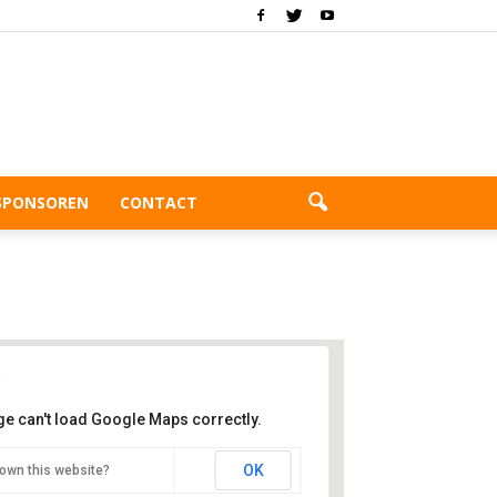
SPONSOREN
CONTACT
ge can't load Google Maps correctly.
phense Boys
OK
own this website?
rtlaan 2 - Alphen aan den Rijn