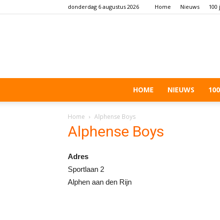
donderdag 6 augustus 2026
Home
Nieuws
100 
HOME
NIEUWS
100
Home
Alphense Boys
Alphense Boys
Adres
Sportlaan 2
Alphen aan den Rijn