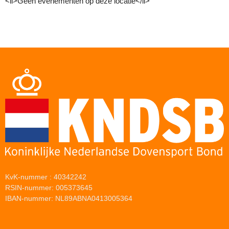
<li>Geen evenementen op deze locatie</li>
KvK-nummer : 40342242
RSIN-nummer: 005373645
IBAN-nummer: NL89ABNA0413005364