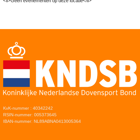
<li>Geen evenementen op deze locatie</li>
KvK-nummer : 40342242
RSIN-nummer: 005373645
IBAN-nummer: NL89ABNA0413005364