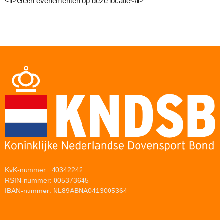
<li>Geen evenementen op deze locatie</li>
KvK-nummer : 40342242
RSIN-nummer: 005373645
IBAN-nummer: NL89ABNA0413005364