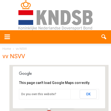
Home
vv NSVV
vv NSVV
This page can't load Google Maps correctly.
vv NSVV
OK
Do you own this website?
Wilhelminastraat 1 - Numansdorp
Evenementen