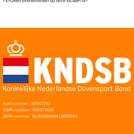
<li>Geen evenementen op deze locatie</li>
KvK-nummer : 40342242
RSIN-nummer: 005373645
IBAN-nummer: NL89ABNA0413005364