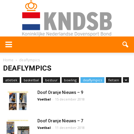
Home
deaflympics
DEAFLYMPICS
atletiek
basketbal
bestuur
bowling
deaflympics
fietsen
Doof Oranje Nieuws – 9
Voetbal
-
15 december 2018
Doof Oranje Nieuws – 7
Voetbal
-
11 december 2018