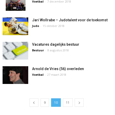
Voetbal
-
7 december 2018
Jari Wollrabe – Judotalent voor de toekomst
Judo
-
15 oktober 2018
Vacatures dagelijks bestuur
Bestuur
-
8 augustus 2018
Arnold de Vries (56) overleden
Voetbal
-
27 maart 2018
9
10
11