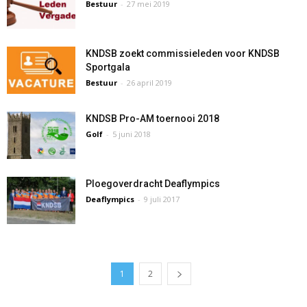
Bestuur
-
27 mei 2019
KNDSB zoekt commissieleden voor KNDSB
Sportgala
Bestuur
-
26 april 2019
KNDSB Pro-AM toernooi 2018
Golf
-
5 juni 2018
Ploegoverdracht Deaflympics
Deaflympics
-
9 juli 2017
1
2