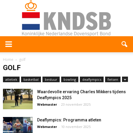
Home
golf
GOLF
atletiek
basketbal
bestuur
bowling
deaflympics
fietsen
Waardevolle ervaring Charles Mikkers tijdens
Deaflympics 2025
Webmaster
-
23 november 2025
Deaflympics: Programma atleten
Webmaster
-
10 november 2025