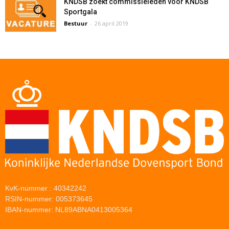
KNDSB zoekt commissieleden voor KNDSB
Sportgala
Bestuur
-
26 april 2019
KvK-nummer : 40342242
RSIN-nummer: 005373645
IBAN-nummer: NL89ABNA0413005364