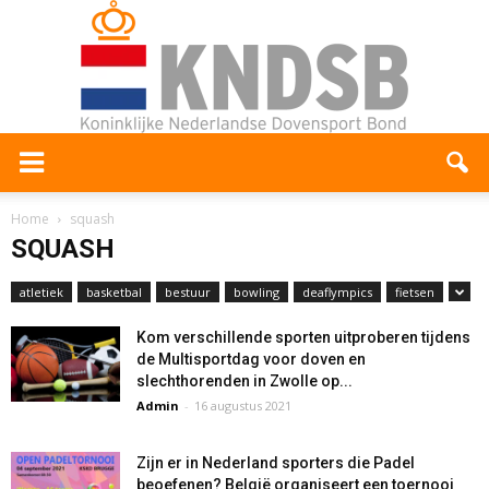
Home
squash
SQUASH
atletiek
basketbal
bestuur
bowling
deaflympics
fietsen
Kom verschillende sporten uitproberen tijdens
de Multisportdag voor doven en
slechthorenden in Zwolle op...
Admin
-
16 augustus 2021
Zijn er in Nederland sporters die Padel
beoefenen? België organiseert een toernooi