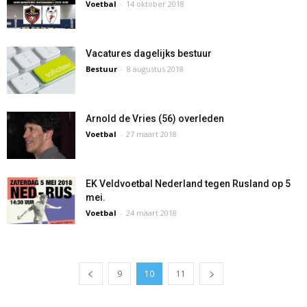
Voetbal
-
14 oktober 2018
Vacatures dagelijks bestuur
Bestuur
-
8 augustus 2018
Arnold de Vries (56) overleden
Voetbal
-
27 maart 2018
EK Veldvoetbal Nederland tegen Rusland op 5
mei.
Voetbal
-
24 maart 2018
9
10
11