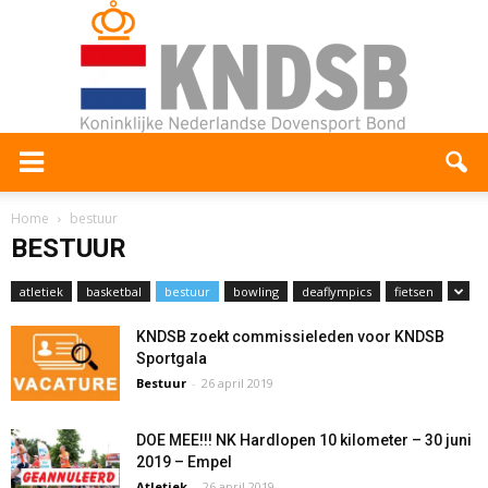
Home
bestuur
BESTUUR
atletiek
basketbal
bestuur
bowling
deaflympics
fietsen
KNDSB zoekt commissieleden voor KNDSB
Sportgala
Bestuur
-
26 april 2019
DOE MEE!!! NK Hardlopen 10 kilometer – 30 juni
2019 – Empel
Atletiek
-
26 april 2019