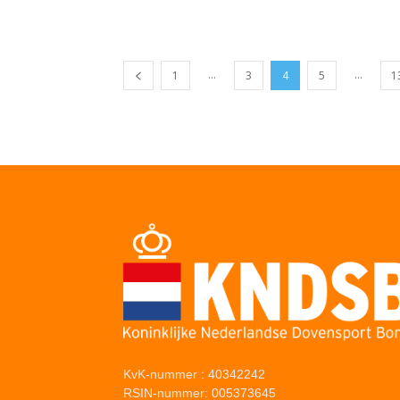
...
...
1
3
4
5
1
KvK-nummer : 40342242
RSIN-nummer: 005373645