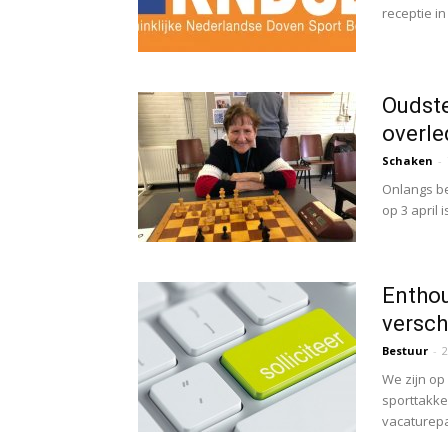
receptie in 
Oudste
overl
Schaken
-
Onlangs be
op 3 april 
Enthou
versch
Bestuur
-
2
We zijn op
sporttakke
vacaturepa