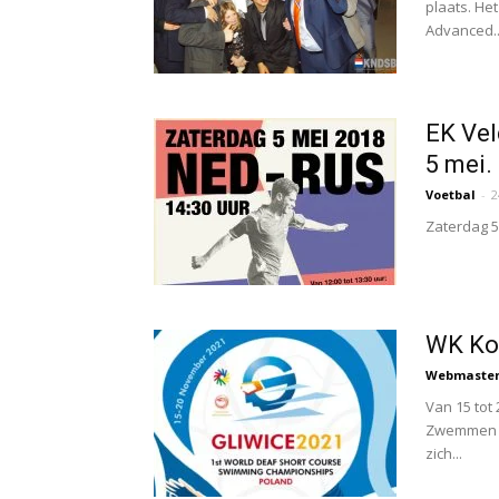
plaats. He
Advanced..
EK Vel
5 mei.
Voetbal
-
2
Zaterdag 5
WK Ko
Webmaste
Van 15 to
Zwemmen pl
zich...