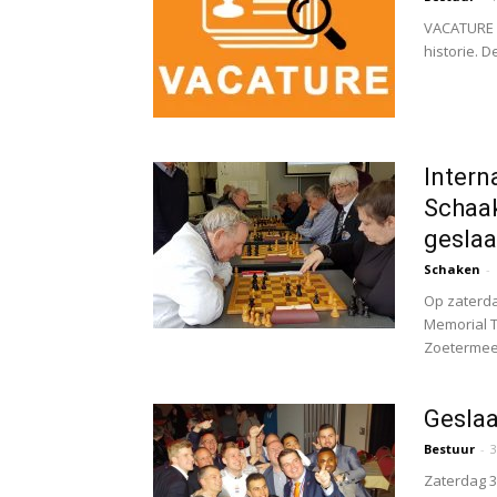
VACATURE 
historie. D
Intern
Schaa
geslaa
Schaken
-
Op zaterda
Memorial 
Zoetermeer
Geslaa
Bestuur
-
3
Zaterdag 3