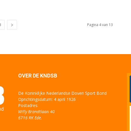
3
Pagina 4 van 13
OVER DE KNDSB
De Koninklijke Nederlandse Doven Sport Bond
Oprichtingsdatum: 4 april 1926
Postadres:
Willy Brandtlaan 40
6716 RK Ede.