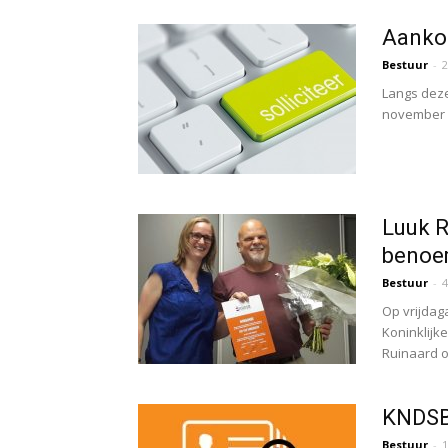
Aankon
Bestuur
-
2
Langs deze
november 2
Luuk R
beno
Bestuur
-
4
Op vrijdag
Koninklijk
Ruinaard o
KNDSB 
Bestuur
-
1