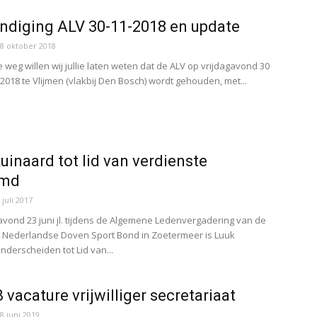
diging ALV 30-11-2018 en update
8 oktober 2018
 weg willen wij jullie laten weten dat de ALV op vrijdagavond 30
018 te Vlijmen (vlakbij Den Bosch) wordt gehouden, met...
uinaard tot lid van verdienste
emd
 juli 2017
avond 23 juni jl. tijdens de Algemene Ledenvergadering van de
e Nederlandse Doven Sport Bond in Zoetermeer is Luuk
nderscheiden tot Lid van...
vacature vrijwilliger secretariaat
8 juni 2019