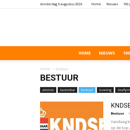
donderdag 6 augustus 2026
Home
Nieuws
100 
HOME
NIEUWS
100
Home
bestuur
BESTUUR
atletiek
basketbal
bestuur
bowling
deaflym
schieten
KNDSB 
Bestuur
-
4
Vandaag be
op de kop 