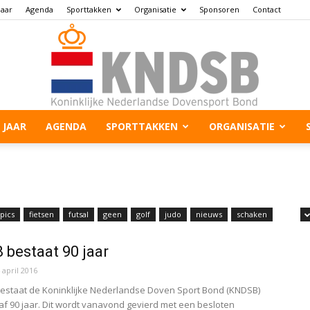
jaar
Agenda
Sporttakken
Organisatie
Sponsoren
Contact
 JAAR
AGENDA
SPORTTAKKEN
ORGANISATIE
pics
fietsen
futsal
geen
golf
judo
nieuws
schaken
bestaat 90 jaar
 april 2016
staat de Koninklijke Nederlandse Doven Sport Bond (KNDSB)
af 90 jaar. Dit wordt vanavond gevierd met een besloten