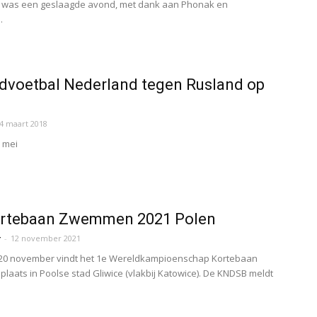
t was een geslaagde avond, met dank aan Phonak en
.
dvoetbal Nederland tegen Rusland op
4 maart 2018
 mei
rtebaan Zwemmen 2021 Polen
r
-
12 november 2021
t 20 november vindt het 1e Wereldkampioenschap Kortebaan
aats in Poolse stad Gliwice (vlakbij Katowice). De KNDSB meldt